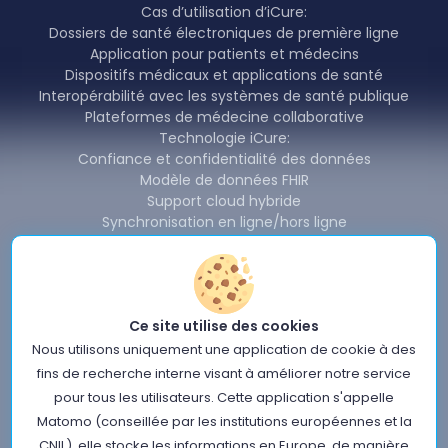
Cas d’utilisation d’iCure:
Dossiers de santé électroniques de première ligne
Application pour patients et médecins
Dispositifs médicaux et applications de santé
Interopérabilité avec les systèmes de santé publique
Plateformes de médecine collaborative
Technologie iCure:
Confiance et confidentialité des données
Modèle de données FHIR
Support cloud hybride
Synchronisation en ligne/hors ligne
Redondance et disponibilité
Partage et interopérabilité des données
Produits iCure:
Backend Cardinal & SDK
Ce site utilise des cookies
Cardinal Data Exchange Module
Cardinal Free Health Connector
Nous utilisons uniquement une application de cookie à des
Nouvelles
fins de recherche interne visant à améliorer notre service
À propos de nous
pour tous les utilisateurs. Cette application s'appelle
Conditions d'utilisation du site iCure
Matomo (conseillée par les institutions européennes et la
Politique sur les Données Personnelles
CNIL), elle stocke les informations en Europe, de manière